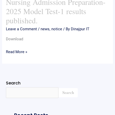
Nursing Admission Preparation-
College
2025 Model Test-1 results
Nursing
published.
Admission
Preparation-
Leave a Comment
/
news
,
notice
/ By
Dinajpur IT
2025
Download
Model
Test-
Read More »
1
results
published.
Search
Search