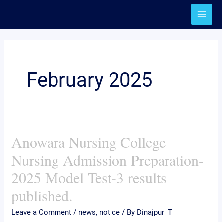
Skip
to
content
February 2025
Anowara Nursing College
Anowara
Nursing
Nursing Admission Preparation-
College
2025 Model Test-3 results
Nursing
published.
Admission
Preparation-
Leave a Comment
/
news
,
notice
/ By
Dinajpur IT
2025