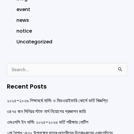
event
news
notice
Uncategorized
S
e
Recent Posts
a
r
২০২৫-২০২৬ শিক্ষাবর্ষে নার্সিং ও মিডওয়াইফারি কোর্সে ভর্তি বিজ্ঞপ্তি
c
৩৪৭৫ জন সিনিয়র স্টাফ নার্স নিয়োগের প্রজ্ঞাপন জারি
h
এমএসসি ইন নার্সিং ২০২৫-২০২৬ ভর্তি পরীক্ষার নোটিশ
f
১লা বৈশাখ ১৪৩২ উপলক্ষ্যে ছাত্র-ছাত্রীদের চিত্রাঙ্কনের একাংশচিত্র