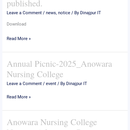
published.
Admission
Preparation-
Leave a Comment
/
news
,
notice
/ By
Dinajpur IT
2025
Download
Model
Test-
Read More »
2
results
published.
Annual Picnic-2025_Anowara
Annual
Picnic-
Nursing College
2025_Anowara
Leave a Comment
/
event
/ By
Dinajpur IT
Nursing
College
Read More »
Anowara Nursing College
Anowara
Nursing