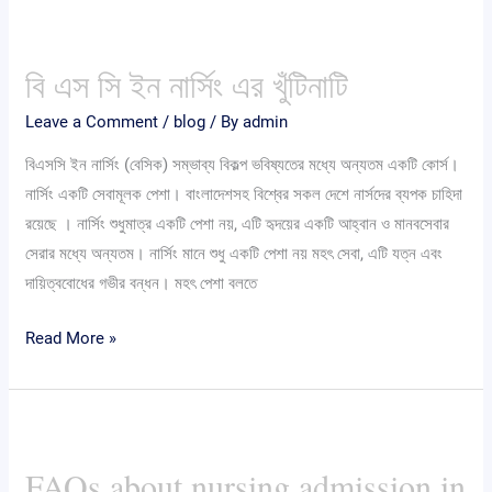
বিজ্ঞপ্তি
বি
এস
বি এস সি ইন নার্সিং এর খুঁটিনাটি
সি
ইন
Leave a Comment
/
blog
/ By
admin
নার্সিং
বিএসসি ইন নার্সিং (বেসিক) সম্ভাব্য বিকল্প ভবিষ্যতের মধ্যে অন্যতম একটি কোর্স।
এর
নার্সিং একটি সেবামূলক পেশা। বাংলাদেশসহ বিশ্বের সকল দেশে নার্সদের ব্যপক চাহিদা
খুঁটিনাটি
রয়েছে । নার্সিং শুধুমাত্র একটি পেশা নয়, এটি হৃদয়ের একটি আহ্বান ও মানবসেবার
সেরার মধ্যে অন্যতম। নার্সিং মানে শুধু একটি পেশা নয় মহৎ সেবা, এটি যত্ন এবং
দায়িত্ববোধের গভীর বন্ধন। মহৎ পেশা বলতে
Read More »
FAQs
about
FAQs about nursing admission in
nursing