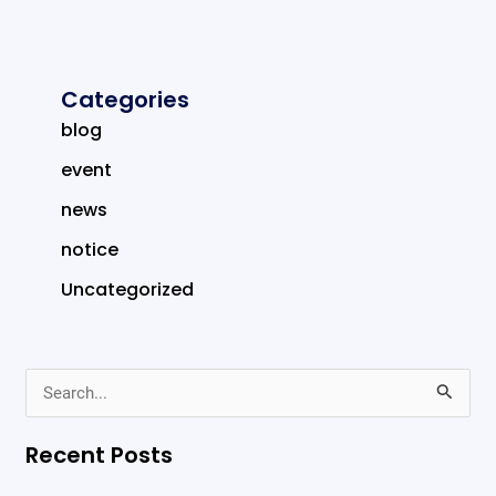
Categories
blog
event
news
notice
Uncategorized
S
e
Recent Posts
a