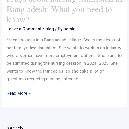
Bangladesh: What you need to
admission
in
know?
Bangladesh:
Leave a Comment
/
blog
/ By
admin
What
you
Meena resides in a Bangladeshi village. She is the eldest of
need
her family’s five daughters. She wants to work in an industry
to
where women have more employment options. She plans to
know?
be admitted during the nursing session in 2024–2025. She
wants to know the intricacies, so she asks a lot of
questions regarding nursing entrance.
Read More »
Search