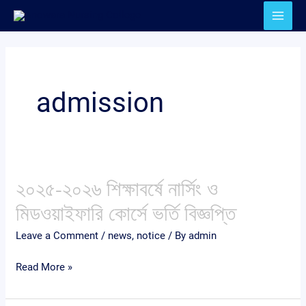
Skip
to
content
admission
২০২৫-২০২৬ শিক্ষাবর্ষে নার্সিং ও
২০২৫-২০২৬
শিক্ষাবর্ষে
মিডওয়াইফারি কোর্সে ভর্তি বিজ্ঞপ্তি
নার্সিং
Leave a Comment
/
news
,
notice
/ By
admin
ও
মিডওয়াইফারি
Read More »
কোর্সে
ভর্তি